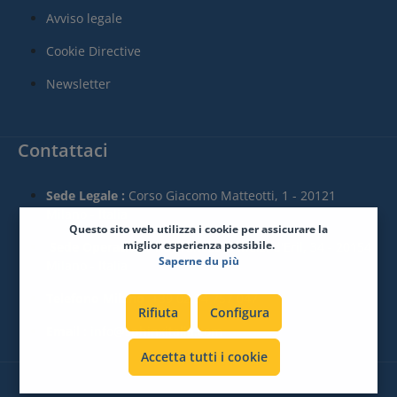
Avviso legale
Cookie Directive
Newsletter
Contattaci
Sede Legale :
Corso Giacomo Matteotti, 1 - 20121
Milano - Italia
Questo sito web utilizza i cookie per assicurare la
miglior esperienza possibile.
Sede Operativa :
Via Francesco Melzi d'Eril, 34 - 20154
Saperne du più
Milano - Italia
Telefono Milano
+39 02 94 757 047
Rifiuta
Configura
Email
: info@sphinxitalia.com
Accetta tutti i cookie