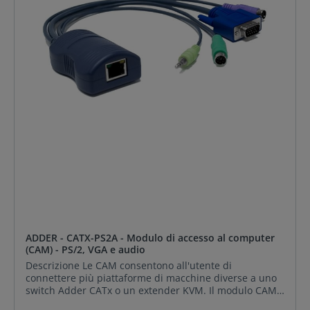
CAM ADDER utilizzano la tecnologia Adder Keep Alive
per garantire che l'input della tastiera e del mouse del
computer rimangano attivi anche allora, se il rispettivo
canale non è selezionato. Questa azione assicura che
non ci siano ritardi o problemi di connessione durante
la selezione della porta.
ADDER - CATX-PS2A - Modulo di accesso al computer
(CAM) - PS/2, VGA e audio
Descrizione Le CAM consentono all'utente di
connettere più piattaforme di macchine diverse a uno
switch Adder CATx o un extender KVM. Il modulo CAM
(Computer Access Module) ADDER CATx PS2/PS2A