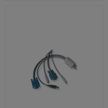
miniaturizzati sono integrati nei cavi per garantire un
funzionamento senza problemi del computer anche
quando lo switch KVM è spento. Un sistema di
comunicazione intelligente consente ai circuiti attivi
all'interno dei cavi di lavorare a stretto contatto con
ADDER MP Matrix e switch da 108 MP per migliorare la
funzionalità. INCLUDE: ADDER CCUSB-5M
Caratteristiche Caratteristiche Costruzione robusta
completamente stampata con connettori codificati a
colori Funziona con tutti i dispositivi di alta qualità
Switch PS/2 La comunicazione intelligente garantisce
un alto livello di integrazione con gli switch MP Il
circuito keep-alive fornisce una maggiore affidabilità
del sistema Il reporting della tastiera codice paese e
supporto DDC assicurano la compatibilità Sun Driver
scaricabili per vari layout di tastiera e aggiornamenti
futuri