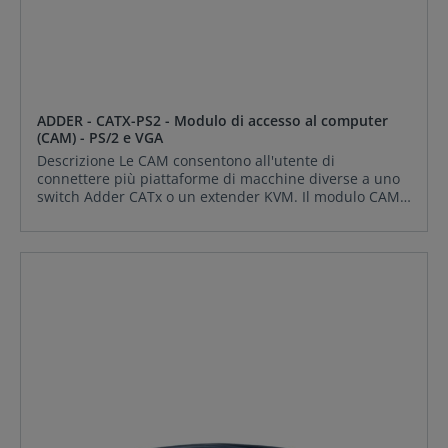
ADDER - CATX-PS2 - Modulo di accesso al computer
(CAM) - PS/2 e VGA
Descrizione Le CAM consentono all'utente di
connettere più piattaforme di macchine diverse a uno
switch Adder CATx o un extender KVM. Il modulo CAM
(Computer Access Module) ADDER CATx PS2/PS2A
consente la connessione a computer con porte VGA,
audio e PS2. CONTENUTO DELLA CONFEZIONE: ADDER
CATX-PS2 Caratteristiche Caratteristiche Un modulo di
accesso al computer è un piccolo dispositivo che
collega le porte di uscita richieste di un computer a
uno standard CAT5e, CAT6 o CAT7 cavo. Il dispositivo è
in linea e non richiede un alimentatore aggiuntivo per
funzionare, ma ne assorbe uno proprio. Il corpo
principale è realizzato in un resistente materiale ABS
che ospita il connettore RJ45. Da questo corpo
principale è possibile effettuare una o più connessioni
sul retro del computer/server di destinazione. Tutte le