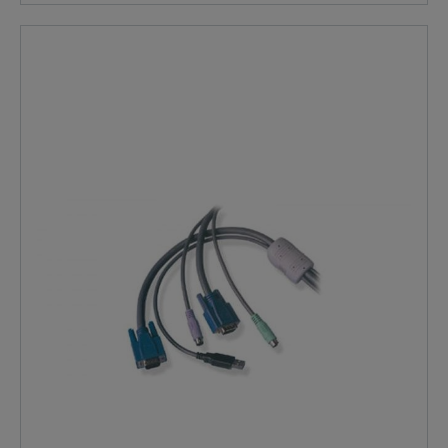
tastiera e il mouse PS/2 cavo di collegamento
combinato. Questo tipo di cavo è molto comodo in
quanto è necessario un solo cavo per ogni PC collegato
e i connettori sono codificati a colori secondo le
specifiche più recenti per garantire una corretta
identificazione. Tastiera: 6 pin MiniDIN PS/2 (maschio)
Video: HD15 VGA Mouse: MiniDIN PS/2 a 6 pin
CONTENUTO DELLA FORNITURA: ADDER VKVM-10M