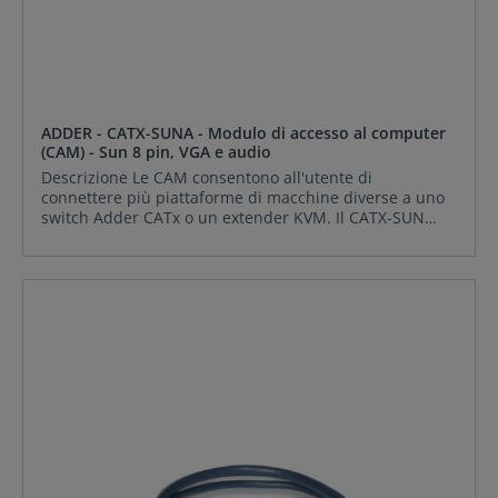
ADDER - CATX-SUNA - Modulo di accesso al computer
(CAM) - Sun 8 pin, VGA e audio
Descrizione Le CAM consentono all'utente di
connettere più piattaforme di macchine diverse a uno
switch Adder CATx o un extender KVM. Il CATX-SUN
Computer Access Module (CAM) viene utilizzato per
connettersi ai PC SUN tramite uno switch o tramite un
extender. Semplice funzionamento plug-and-play li
Alimentazione propria Compatibile con tutti i
dispositivi Adder CATx CONTENUTO DELLA FORNITURA:
ADDER CATX-SUNA Caratteristiche Caratteristiche Un
modulo di accesso al computer è un piccolo dispositivo
che collega le porte di uscita richieste di un computer a
uno standard CAT5e, CAT6 o CAT7 cavo. Il dispositivo è
in linea e non richiede un alimentatore aggiuntivo per
funzionare, ma ne assorbe uno proprio. Il corpo
principale è realizzato in un resistente materiale ABS
che ospita il connettore RJ45. Da questo corpo
principale è possibile effettuare una o più connessioni