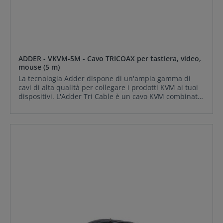
ADDER - VKVM-5M - Cavo TRICOAX per tastiera, video,
mouse (5 m)
La tecnologia Adder dispone di un'ampia gamma di
cavi di alta qualità per collegare i prodotti KVM ai tuoi
dispositivi. L'Adder Tri Cable è un cavo KVM combinato
di alta qualità che combina il cavo video VGA con la
tastiera e il mouse PS/2 cavo di collegamento
combinato. Questo tipo di cavo è molto comodo in
quanto è necessario un solo cavo per ogni PC collegato
e i connettori sono codificati a colori secondo le
specifiche più recenti per garantire una corretta
identificazione. Tastiera: 6 pin MiniDIN PS/2 (maschio)
Video: HD15 VGA Mouse: MiniDIN PS/2 a 6 pin
CONTENUTO DELLA FORNITURA: ADDER VKVM-5M