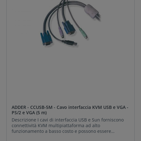
reporting della tastiera codice paese e supporto DDC
assicurano la compatibilità Sun Driver scaricabili per
vari layout di tastiera e aggiornamenti futuri
ADDER - CCUSB-5M - Cavo interfaccia KVM USB e VGA -
PS/2 e VGA (5 m)
Descrizione I cavi di interfaccia USB e Sun forniscono
connettività KVM multipiattaforma ad alto
funzionamento a basso costo e possono essere
utilizzati con qualsiasi switch KVM in stile PS/2. I circuiti