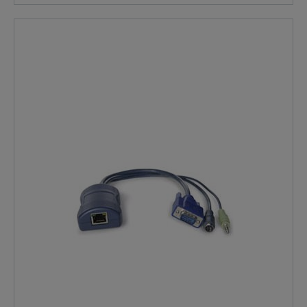
consente la connessione a computer con porte VGA,
audio e PS2. COMPRENDE: ADDER CATX-
PS2ACaratteristiche Caratteristiche Un modulo di
accesso al computer è un piccolo dispositivo che
collega le porte di uscita richieste di un computer a
uno standard CAT5e, CAT6 o CAT7 cavo. Il dispositivo è
in linea e non richiede un alimentatore aggiuntivo per
funzionare, ma ne assorbe uno proprio. Il corpo
principale è realizzato in un resistente materiale ABS
che ospita il connettore RJ45. Da questo corpo
principale è possibile effettuare una o più connessioni
sul retro del computer/server di destinazione. Tutte le
CAM ADDER utilizzano la tecnologia Adder Keep Alive
per garantire che l'input della tastiera e del mouse del
computer rimangano attivi anche allora, se il rispettivo
canale non è selezionato. Questa azione assicura che
non ci siano ritardi o problemi di connessione durante
la selezione della porta.