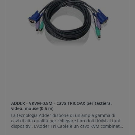
per garantire che l'input della tastiera e del mouse del
computer rimangano attivi anche allora, se il rispettivo
canale non è selezionato. Questa azione assicura che
non ci siano ritardi o problemi di connessione durante
la selezione della porta.
ADDER - VKVM-0.5M - Cavo TRICOAX per tastiera,
video, mouse (0,5 m)
La tecnologia Adder dispone di un'ampia gamma di
cavi di alta qualità per collegare i prodotti KVM ai tuoi
dispositivi. L'Adder Tri Cable è un cavo KVM combinato
di alta qualità che combina il cavo video VGA con la