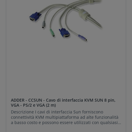
del sistema Il reporting della tastiera codice paese e
supporto DDC assicurano la compatibilità Sun Driver
scaricabili per vari layout di tastiera e aggiornamenti
futuri
ADDER - CCSUN - Cavo di interfaccia KVM SUN 8 pin,
VGA - PS/2 e VGA (2 m)
Descrizione I cavi di interfaccia Sun forniscono
connettività KVM multipiattaforma ad alte funzionalità
a basso costo e possono essere utilizzati con qualsiasi
switch KVM in stile PS/2. I circuiti miniaturizzati sono