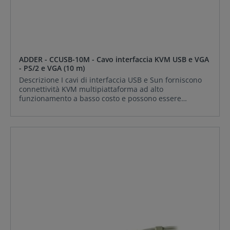
ADDER - CCUSB-10M - Cavo interfaccia KVM USB e VGA
- PS/2 e VGA (10 m)
Descrizione I cavi di interfaccia USB e Sun forniscono
connettività KVM multipiattaforma ad alto
funzionamento a basso costo e possono essere
utilizzati con qualsiasi switch KVM in stile PS/2. I circuiti
miniaturizzati sono integrati nei cavi per garantire un
funzionamento senza problemi del computer anche
quando lo switch KVM è spento. Un sistema di
comunicazione intelligente consente ai circuiti attivi
all'interno dei cavi di lavorare a stretto contatto con
ADDER MP Matrix e switch da 108 MP per migliorare la
funzionalità. INCLUDE: ADDER CCUSB-10M
Caratteristiche Caratteristiche Costruzione robusta
completamente stampata con connettori codificati a
colori Funziona con tutti i dispositivi di alta qualità
Switch PS/2 La comunicazione intelligente garantisce
un alto livello di integrazione con gli switch MP Il
circuito keep-alive fornisce una maggiore affidabilità