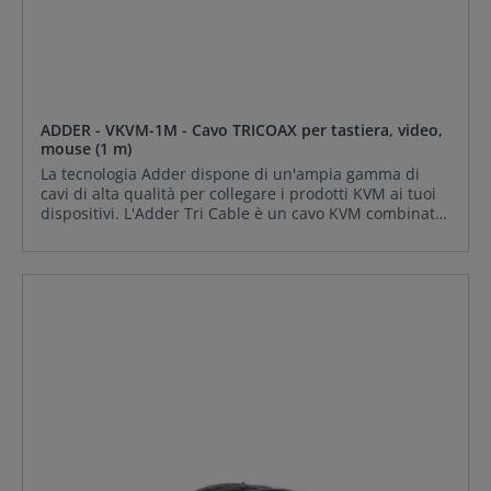
ADDER - VKVM-1M - Cavo TRICOAX per tastiera, video,
mouse (1 m)
La tecnologia Adder dispone di un'ampia gamma di
cavi di alta qualità per collegare i prodotti KVM ai tuoi
dispositivi. L'Adder Tri Cable è un cavo KVM combinato
di alta qualità che combina il cavo video VGA con la
tastiera e il mouse PS/2 cavo di collegamento
combinato. Questo tipo di cavo è molto comodo in
quanto è necessario un solo cavo per ogni PC collegato
e i connettori sono codificati a colori secondo le
specifiche più recenti per garantire una corretta
identificazione. Tastiera: 6 pin MiniDIN PS/2 (maschio)
Video: HD15 VGA Mouse: MiniDIN PS/2 a 6 pin
CONTENUTO DELLA FORNITURA: ADDER VKVM-1M