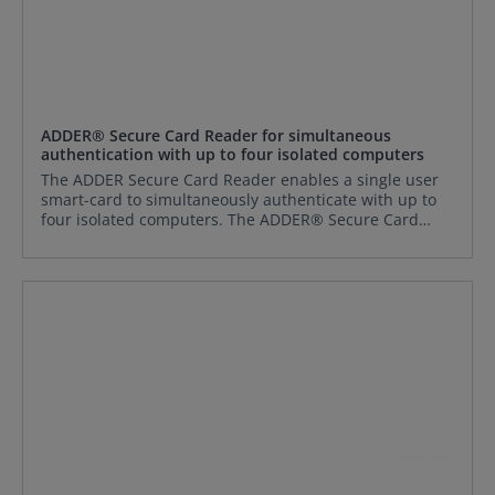
ADDER® Secure Card Reader for simultaneous
authentication with up to four isolated computers
The ADDER Secure Card Reader enables a single user
smart-card to simultaneously authenticate with up to
four isolated computers. The ADDER® Secure Card
Reader allows users to stay logged-in on
a CAC designated network while seamlessly switching
between other networks. In time-critical
situations, the Secure Card Reader
allows simultaneous authentication with up
to four isolated computers - without the need to re-
authenticate at the point of switching.