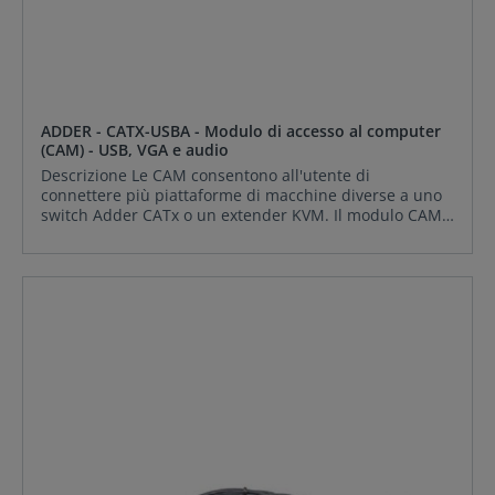
ADDER - CATX-USBA - Modulo di accesso al computer
(CAM) - USB, VGA e audio
Descrizione Le CAM consentono all'utente di
connettere più piattaforme di macchine diverse a uno
switch Adder CATx o un extender KVM. Il modulo CAM
(Computer Access Module) CATX-USB/USBA consente la
connessione a computer con porte VGA, audio e USB.
CONTENUTO DELLA CONFEZIONE: ADDER CATX-
USBACaratteristiche Caratteristiche Un modulo di
accesso al computer è un piccolo dispositivo che
collega le porte di uscita richieste di un computer a
uno standard CAT5e, CAT6 o CAT7 cavo. Il dispositivo è
in linea e non richiede un alimentatore aggiuntivo per
funzionare, ma ne assorbe uno proprio. Il corpo
principale è realizzato in un resistente materiale ABS
che ospita il connettore RJ45. Da questo corpo
principale è possibile effettuare una o più connessioni
sul retro del computer/server di destinazione. Tutte le
CAM ADDER utilizzano la tecnologia Adder Keep Alive