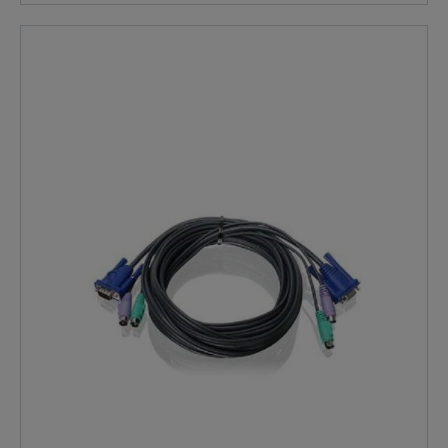
tastiera e il mouse PS/2 cavo di collegamento
combinato. Questo tipo di cavo è molto comodo in
quanto è necessario un solo cavo per ogni PC collegato
e i connettori sono codificati a colori secondo le
specifiche più recenti per garantire una corretta
identificazione. Tastiera: 6 pin MiniDIN PS/2 (maschio)
Video: HD15 VGA Mouse: MiniDIN PS/2 a 6 pin
CONTENUTO DELLA FORNITURA: ADDER VKVM-2M