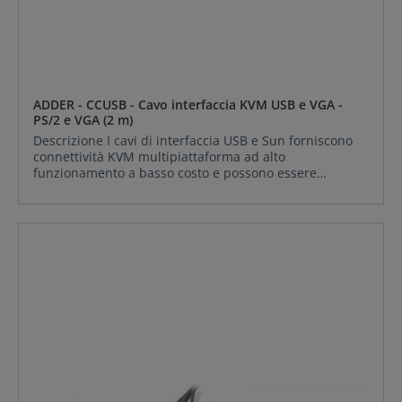
ADDER - CCUSB - Cavo interfaccia KVM USB e VGA -
PS/2 e VGA (2 m)
Descrizione I cavi di interfaccia USB e Sun forniscono
connettività KVM multipiattaforma ad alto
funzionamento a basso costo e possono essere
utilizzati con qualsiasi switch KVM in stile PS/2. I circuiti
miniaturizzati sono integrati nei cavi per garantire un
funzionamento senza problemi del computer anche
quando lo switch KVM è spento. Un sistema di
comunicazione intelligente consente ai circuiti attivi
all'interno dei cavi di lavorare a stretto contatto con
ADDER MP Matrix e switch da 108 MP per migliorare la
funzionalità. INCLUDE: ADDER CCUSB Caratteristiche
Caratteristiche Costruzione robusta completamente
stampata con connettori codificati a colori Funziona con
tutti i dispositivi di alta qualità Switch PS/2 La
comunicazione intelligente garantisce un alto livello di
integrazione con gli switch MP Il circuito keep-alive
fornisce una maggiore affidabilità del sistema Il