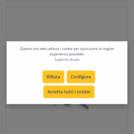
integrati nei cavi per garantire un funzionamento
senza problemi del computer anche quando lo switch
KVM è spento. Un sistema di comunicazione
intelligente consente ai circuiti attivi all'interno dei cavi
di lavorare a stretto contatto con ADDER MP Matrix e
switch da 108 MP per migliorare la funzionalità.
INCLUDE: ADDER CCSUN-2MCaratteristiche
Caratteristiche Costruzione robusta completamente
stampata con connettori codificati a colori Funziona con
Questo sito web utilizza i cookie per assicurare la miglior
tutti i dispositivi di alta qualità Switch PS/2 La
esperienza possibile.
comunicazione intelligente garantisce un alto livello di
Saperne du più
integrazione con gli switch MP Il circuito keep-alive
fornisce una maggiore affidabilità del sistema Il
reporting della tastiera codice paese e supporto DDC
assicurano la compatibilità Sun Driver scaricabili per
Rifiuta
Configura
vari layout di tastiera e aggiornamenti futuri
Accetta tutti i cookie