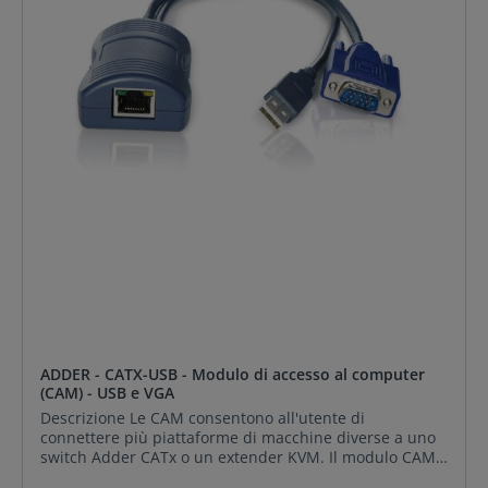
sul retro del computer/server di destinazione. Tutte le
CAM ADDER utilizzano la tecnologia Adder Keep Alive
per garantire che l'input della tastiera e del mouse del
computer rimangano attivi anche allora, se il rispettivo
canale non è selezionato. Questa azione assicura che
non ci siano ritardi o problemi di connessione durante
la selezione della porta.
ADDER - CATX-USB - Modulo di accesso al computer
(CAM) - USB e VGA
Descrizione Le CAM consentono all'utente di
connettere più piattaforme di macchine diverse a uno
switch Adder CATx o un extender KVM. Il modulo CAM
(Computer Access Module) CATX-USB/USBA consente la