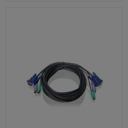
tastiera e il mouse PS/2 cavo di collegamento
combinato. Questo tipo di cavo è molto comodo in
quanto è necessario un solo cavo per ogni PC collegato
e i connettori sono codificati a colori secondo le
specifiche più recenti per garantire una corretta
identificazione. Tastiera: 6-miniDIN PS/2 (maschio)
Video: HD15 VGA Mouse: MiniDIN PS/2 a 6 pin
CONTENUTO DELLA FORNITURA: ADDER VKVM-0.5M