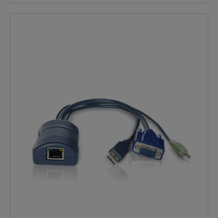
connessione a computer con porte VGA, audio e USB.
CONTENUTO DELLA CONFEZIONE: ADDER CATX-USB
Caratteristiche Caratteristiche Un modulo di accesso al
computer è un piccolo dispositivo che collega le porte
di uscita richieste di un computer a uno standard
CAT5e, CAT6 o CAT7 cavo. Il dispositivo è in linea e non
richiede un alimentatore aggiuntivo per funzionare, ma
ne assorbe uno proprio. Il corpo principale è realizzato
in un resistente materiale ABS che ospita il connettore
RJ45. Da questo corpo principale è possibile effettuare
una o più connessioni sul retro del computer/server di
destinazione. Tutte le CAM ADDER utilizzano la
tecnologia Adder Keep Alive per garantire che l'input
della tastiera e del mouse del computer rimangano
attivi anche allora, se il rispettivo canale non è
selezionato. Questa azione assicura che non ci siano
ritardi o problemi di connessione durante la selezione
della porta.