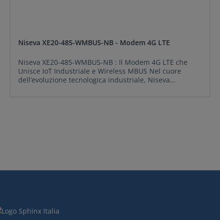
Niseva XE20-485-WMBUS-NB - Modem 4G LTE
Niseva XE20-485-WMBUS-NB : Il Modem 4G LTE che
Unisce IoT Industriale e Wireless MBUS Nel cuore
dell’evoluzione tecnologica industriale, Niseva
Technologies presenta XE20-485-WMBUS-NB, un
Modem 4G LTE progettato per ridefinire l’efficienza
nelle applicazioni di telemetria, automazione e
monitoraggio avanzato. Con connettività 4G Cat M1,
NB-IoT e 2G, integrazione Wireless MBUS (Mode S, T, C)
e supporto multiprotocollo, questo dispositivo è la
soluzione ideale per chi cerca flessibilità, sicurezza e
prestazioni in ambienti critici. Caratteristiche principali
del Niseva XE20-485-WMBUS-NB Connettività
Universale, Prestazioni Senza ConfiniCuore del Niseva
XE20-485-WMBUS-NB è la capacità di operare su reti
4G Cat M1, NB-IoT e 2G, garantendo copertura ottimale
anche in aree a basso segnale. Il Wireless MBUS
integrato abilita la comunicazione senza fili con
contatori intelligenti e sensori, mentre il porto RS485 a