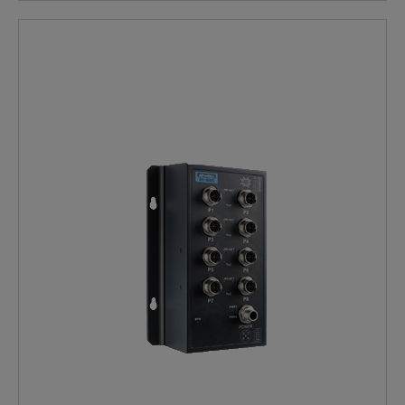
EKI-9512E-4GETB ed EKI-9512G-4GETB, questa serie
garantisce comunicazioni ad alta affidabilità per
materiale rotabile e infrastrutture ferroviarie, grazie a
una progettazione robusta, certificazioni ferroviarie
internazionali e funzionalità avanzate dedicate ai
sistemi di trasporto. Progettata per le reti Ethernet
ferroviarie (ETB) La serie EKI-9500 è sviluppata per
soddisfare i requisiti delle moderne reti Ethernet Train
Backbone (ETB). Compatibile con gli standard IEC
61375-2-3 e IEC 61375-2-5, consente una
comunicazione affidabile tra i dispositivi installati a
bordo treno, garantendo interoperabilità e
trasmissione dei dati in tempo reale per le applicazioni
ferroviarie critiche. Massima affidabilità per materiale
rotabile e infrastrutture ferroviarie Grazie alla
conformità agli standard EN50155, EN50121-3-2,
EN45545-2 e IEC61373, gli switch della serie EKI-9500
sono progettati per resistere a vibrazioni, urti,
interferenze elettromagnetiche e condizioni ambientali
severe. Il funzionamento da -40 °C a +75 °C li rende
ideali per installazioni sia a bordo treno sia lungo le
infrastrutture ferroviarie. Connettività M12 con
protezione IP67 Gli switch integrano robusti connettori
M12 per Ethernet, alimentazione, console e relè,
assicurando connessioni sicure anche in presenza di