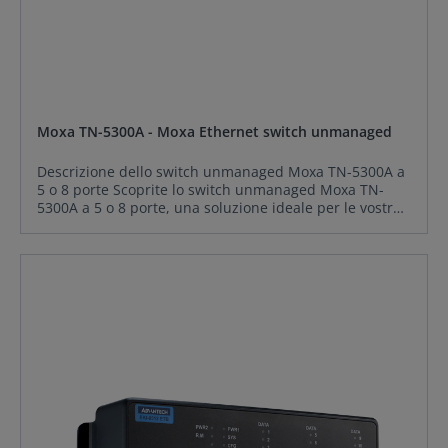
Moxa TN-5300A - Moxa Ethernet switch unmanaged
Descrizione dello switch unmanaged Moxa TN-5300A a
5 o 8 porte Scoprite lo switch unmanaged Moxa TN-
5300A a 5 o 8 porte, una soluzione ideale per le vostre
esigenze di rete industriale. Progettato appositamente
per resistere agli ambienti più difficili, questo switch
utilizza robusti connettori M12 che garantiscono
connessioni affidabili, anche in presenza di vibrazioni e
urti. Grazie alle sue porte Fast Ethernet, Moxa TN-
5300A offre prestazioni ottimali per le vostre
applicazioni industriali.