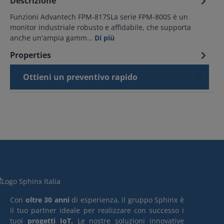
Descrizione
Funzioni Advantech FPM-817SLa serie FPM-800S è un
monitor industriale robusto e affidabile, che supporta
anche un'ampia gamm…
Di più
Properties
Ottieni un preventivo rapido
Con
oltre 30 anni
di esperienza, il gruppo Sphinx è
il tuo partner ideale per realizzare con successo i
tuoi
progetti IoT.
Le nostre soluzioni innovative