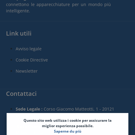
connettono le apparecchiature per un mondo più
intelligente.
Link utili
Avviso legale
Cookie Directive
Newsletter
Contattaci
Sede Legale :
Corso Giacomo Matteotti, 1 - 20121
Milano - Italia
Questo sito web utilizza i cookie per assicurare la
miglior esperienza possibile.
Sede Operativa :
Via Francesco Melzi d'Eril, 34 - 20154
Saperne du più
Milano - Italia