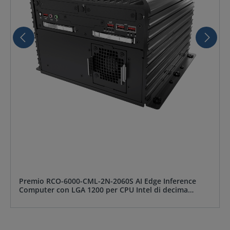
Premio RCO-6000-CML-2N-2060S AI Edge Inference
Computer con LGA 1200 per CPU Intel di decima
generazione e PCH W480E, 2 Bay U.2 15mm, RTX 2060S
integrato