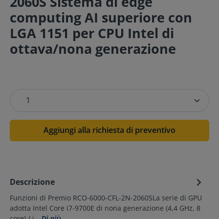
2060S Sistema di edge
computing AI superiore con
LGA 1151 per CPU Intel di
ottava/nona generazione
Aggiungi alla richiesta di preventivo
Descrizione
Funzioni di Premio RCO-6000-CFL-2N-2060SLa serie di GPU
adotta Intel Core i7-9700E di nona generazione (4,4 GHz, 8
core) / i…
Di più